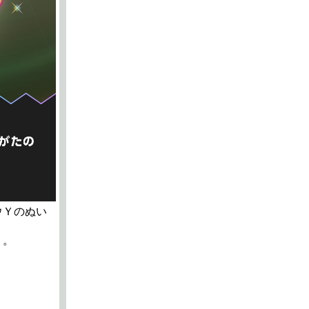
ウＹのぬい
う。