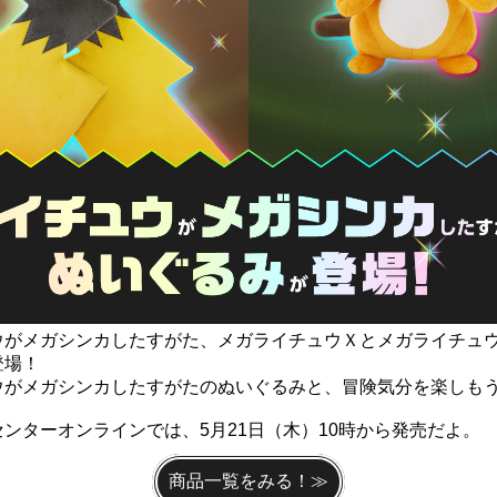
ウがメガシンカしたすがた、メガライチュウＸとメガライチュ
登場！
ウがメガシンカしたすがたのぬいぐるみと、冒険気分を楽しも
ンターオンラインでは、5月21日（木）
10時から発売だよ。
商品一覧をみる！≫