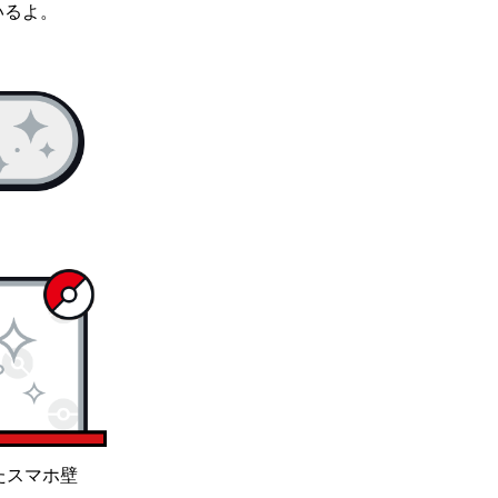
いるよ。
たスマホ壁